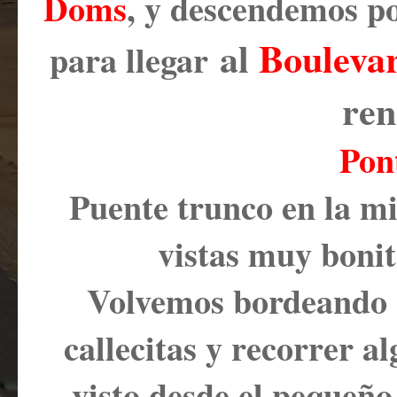
Doms
, y descendemos por
al
Boulevar
para llegar
re
Pon
Puente trunco en la mi
vistas muy bonita
Volvemos bordeando e
callecitas y recorrer a
visto d
esde el pequeño