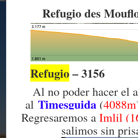
Refugio des Mouflo
Refugio
– 
Al no poder hacer el 
Timesguida
al
(
4088m
R
egresaremos a
Imlil (
salimos sin pris