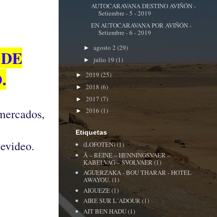
AUTOCARAVANA DESTINO AVIÑÓN -
Setiembre - 5 - 2019
EN AUTOCARAVANA POR AVIÑÓN -
Setiembre - 6 - 2019
agosto 2
(29)
►
 DE
julio 19
(1)
►
.
2019
(25)
►
2018
(6)
►
2017
(7)
►
rmercados,
2016
(1)
►
Etiquetas
tevideo.
(LOFOTEN)
(1)
Å – REINE – HENNINGSVAER –
KABELVAG – SVOLVAER
(1)
AGUERZAKA - BOU THARAR - HOTEL
AWAYOU.
(1)
AIGUEZE
(1)
AIRE SUR L´ADOUR
(1)
AIT BEN HADU
(1)