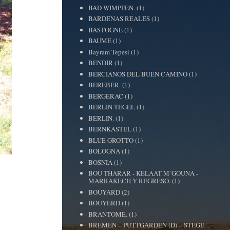
BAD WIMPFEN.
(1)
BARDENAS REALES
(1)
BASTOGNE
(1)
BAUME
(1)
Bayram Tepesi
(1)
BENDIR
(1)
BERCIANOS DEL BUEN CAMINO
(1)
BEREBER.
(1)
BERGERAC
(1)
BERLIN TEGEL
(1)
BERLIN.
(1)
BERNKASTEL
(1)
BLUE GROTTO
(1)
BOLOGNA
(1)
BOSNIA
(1)
BOU THARAR - KELAAT M´GOUNA -
MARRAKECH Y REGRESO.
(1)
BOUYARD
(2)
BOUYERD
(1)
BRANTOME.
(1)
BREMEN – PUTTGARDEN (D) – STEGE