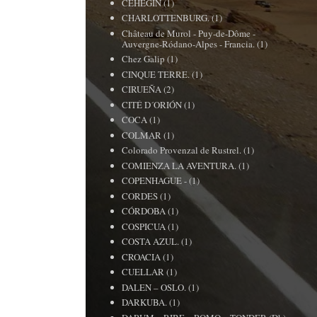
CEHEGIN
(1)
CHARLOTTENBURG.
(1)
Château de Murol - Puy-de-Dôme -
Auvergne-Ródano-Alpes - Francia.
(1)
Chez Galip
(1)
CINQUE TERRE.
(1)
CIRUEÑA
(2)
CITÉ D´ORIÓN
(1)
COCA
(1)
COLMAR
(1)
Colorado Provenzal de Rustrel.
(1)
COMIENZA LA AVENTURA.
(1)
COPENHAGUE -
(1)
CORDES
(1)
CÓRDOBA
(1)
COSPICUA
(1)
COSTA AZUL.
(1)
CROACIA
(1)
CUELLAR
(1)
DALEN – OSLO.
(1)
DARKUBA.
(1)