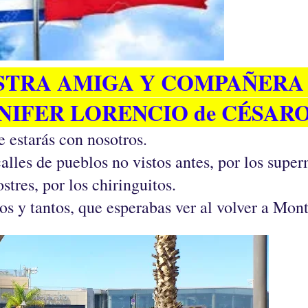
STRA AMIGA Y COMPAÑERA
NIFER LORENCIO de CÉSARO
 estarás con nosotros.
alles de pueblos no vistos antes, por los supe
tres, por los chiringuitos.
s y tantos, que esperabas ver al volver a Mon