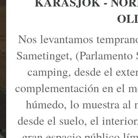
KARASJOK - NOR
OL
Nos levantamos temprano 
Sametinget, (Parlamento S
camping, desde el exte
complementación en el me
húmedo, lo muestra al na
desde el suelo, el interio
gran espacio público lím