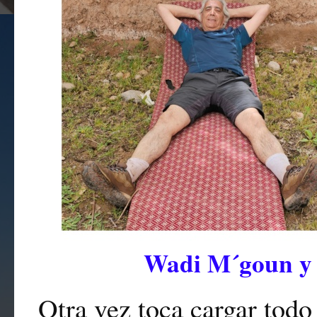
Wadi M´goun y 
Otra vez toca cargar todo