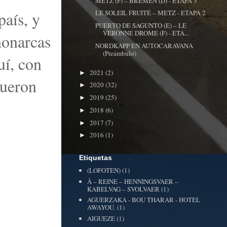
METZ (F) – BREMEN (D) - ETAPA 3
país, y
LE SOLEIL FRUITÉ – METZ - ETAPA 2
PUERTO DE SAGUNTO (E) – LE
VERONNE DROME (F) - ETA...
monarcas
NORDKAPP EN AUTOCARAVANA
(Preámbulo)
í, con
2021
(2)
►
fueron
2020
(32)
►
2019
(25)
►
2018
(6)
►
2017
(7)
►
2016
(1)
►
Etiquetas
(LOFOTEN)
(1)
Å – REINE – HENNINGSVAER –
KABELVAG – SVOLVAER
(1)
AGUERZAKA - BOU THARAR - HOTEL
AWAYOU.
(1)
AIGUEZE
(1)