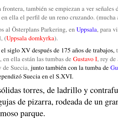
 frontera, también se empiezan a ver señales d
 en ella el perfil de un reno cruzando. (mucha 
os al
Österplans Parkering, en
Uppsala
, para vi
, (
Uppsala domkyrka
).
el siglo XV después de 175 años de trabajos,
t
,
en ella están las tumbas de
Gustavo I
, rey de
y de Suecia,
junto también con la tumba de
Gu
dependizó Suecia en el S.XVI.
lidas torres, de ladrillo y contrafu
ujas de pizarra, rodeada de un gra
rmoso parque.