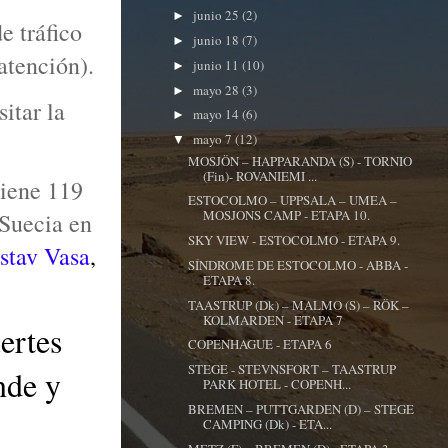
junio 25
(2)
►
e tráfico
junio 18
(7)
►
atención).
junio 11
(10)
►
mayo 28
(3)
►
sitar la
mayo 14
(6)
►
mayo 7
(12)
▼
MOSJÖN – HAPPARANDA (S) - TORNIO
(Fin)- ROVANIEMI ...
iene 119
ESTOCOLMO – UPPSALA – UMEA –
MOSJONS CAMP - ETAPA 10.
 Suecia en
SKY VIEW - ESTOCOLMO - ETAPA 9.
stav Vasa
,
SÍNDROME DE ESTOCOLMO - ABBA -
ETAPA 8.
TAASTRUP (Dk) – MALMO (S) – RÖK –
KOLMARDEN - ETAPA 7
ertes
COPENHAGUE - ETAPA 6
STEGE - STEVNSFORT – TAASTRUP
nde y
PARK HOTEL - COPENH...
BREMEN – PUTTGARDEN (D) – STEGE
CAMPING (Dk) - ETA...