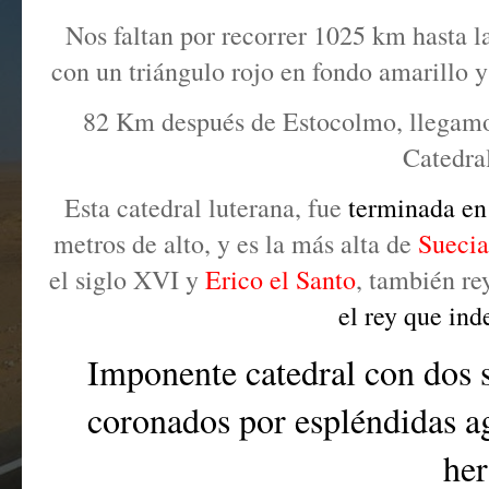
Nos faltan por recorrer 1025 km hasta la
con un triángulo rojo en fondo amarillo y
82 Km después de Estocolmo, llegam
Catedral
Esta catedral luterana,
fue
terminada en 
metros de alto, y es la más alta de
Suecia
el siglo XVI y
Erico el Santo
, también re
el rey que in
Imponente catedral con dos só
coronados por espléndidas ag
he