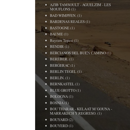
AZIB TAMSOULT - AGUELZIM - LES
MOUFLONS
(1)
BAD WIMPFEN.
(1)
BARDENAS REALES
(1)
BASTOGNE
(1)
BAUME
(1)
Bayram Tepesi
(1)
BENDIR
(1)
BERCIANOS DEL BUEN CAMINO
(1)
BEREBER.
(1)
BERGERAC
(1)
BERLIN TEGEL
(1)
BERLIN.
(1)
BERNKASTEL
(1)
BLUE GROTTO
(1)
BOLOGNA
(1)
BOSNIA
(1)
BOU THARAR - KELAAT M´GOUNA -
MARRAKECH Y REGRESO.
(1)
BOUYARD
(2)
BOUYERD
(1)