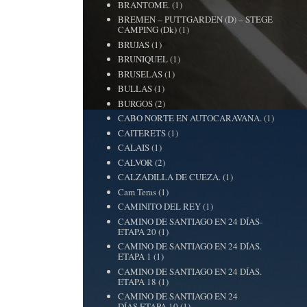
BRANTOME.
(1)
BREMEN – PUTTGARDEN (D) – STEGE
CAMPING (Dk)
(1)
BRUJAS
(1)
BRUNIQUEL
(1)
BRUSELAS
(1)
BULLAS
(1)
BURGOS
(2)
CABO NORTE EN AUTOCARAVANA.
(1)
CAITERETS
(1)
CALAIS
(1)
CALVOR
(2)
CALZADILLA DE CUEZA.
(1)
Cam Teras
(1)
CAMINITO DEL REY
(1)
CAMINO DE SANTIAGO EN 24 DÍAS-
ETAPA 20
(1)
CAMINO DE SANTIAGO EN 24 DÍAS.
ETAPA 1
(1)
CAMINO DE SANTIAGO EN 24 DÍAS.
ETAPA 18
(1)
CAMINO DE SANTIAGO EN 24
DÍAS.ETAPA 10
(1)