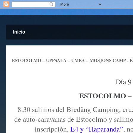
Inicio
ESTOCOLMO – UPPSALA – UMEA – MOSJONS CAMP - ET
Día 9
ESTOCOLMO – 
8:30 salimos del Bredäng Camping, cru
de auto-caravanas de Estocolmo y salimo
inscripción,
E4 y “Haparanda”
, n