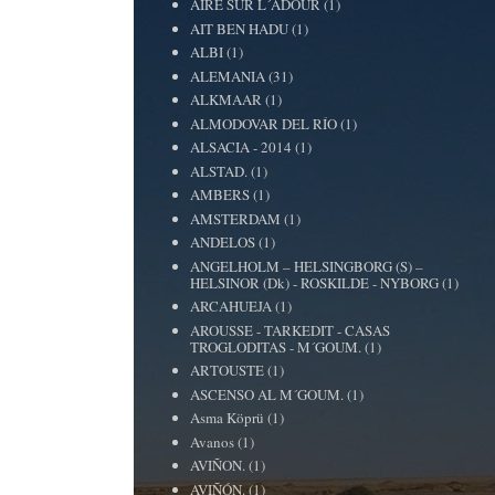
AIRE SUR L´ADOUR
(1)
AIT BEN HADU
(1)
ALBI
(1)
ALEMANIA
(31)
ALKMAAR
(1)
ALMODOVAR DEL RÍO
(1)
ALSACIA - 2014
(1)
ALSTAD.
(1)
AMBERS
(1)
AMSTERDAM
(1)
ANDELOS
(1)
ANGELHOLM – HELSINGBORG (S) –
HELSINOR (Dk) - ROSKILDE - NYBORG
(1)
ARCAHUEJA
(1)
AROUSSE - TARKEDIT - CASAS
TROGLODITAS - M´GOUM.
(1)
ARTOUSTE
(1)
ASCENSO AL M´GOUM.
(1)
Asma Köprü
(1)
Avanos
(1)
AVIÑON.
(1)
AVIÑÓN.
(1)